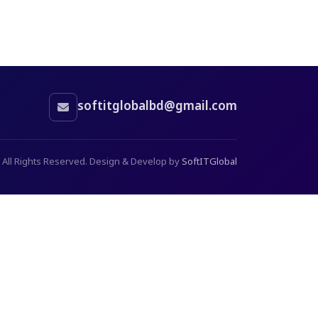
softitglobalbd@gmail.com
 All Rights Reserved. Design & Develop by
SoftITGlobal