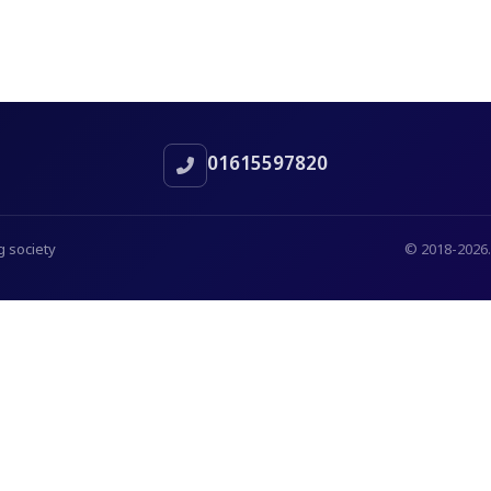
01615597820
 society
© 2018-2026.