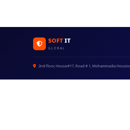
SOFT
IT
GLOBAL
2nd Floor, House#17, Road # 1, Mohammadia Housing