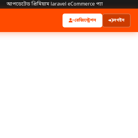
আপডেটেড প্রিমিয়াম laravel eCommerce প্যাকেজ !!কমপ্লিট ইনভেন্
রেজিস্ট্রেশন
লগইন